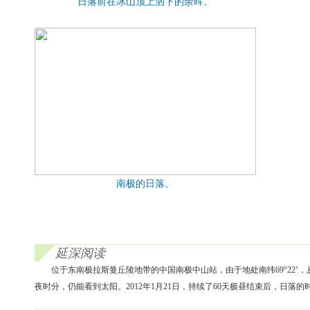
日落前在冰山顶上洒下的余晖。
南极的日落。
延深阅读
位于东南极拉斯曼丘陵地带的中国南极中山站，由于地处南纬69°22’，
夜时分，仍能看到太阳。2012年1月21日，持续了60天极昼结束后，日