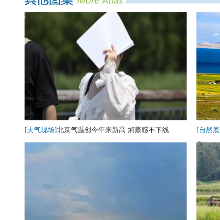
[天气现场]
北京气温创今年来新高 焖蒸感不下线
[自然底
卷