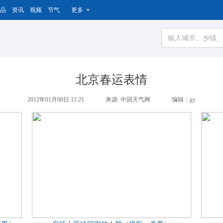
品
资讯
视频
节气
更多
北京春运表情
2012年01月08日 11:21
来源: 中国天气网
编辑：gy