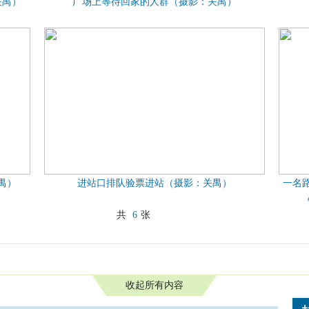
关禺）
广场上等待回家的人群（摄影：关禺）
禺）
进站口排队验票进站（摄影：关禺）
一名
共
6
张
收起所有内容