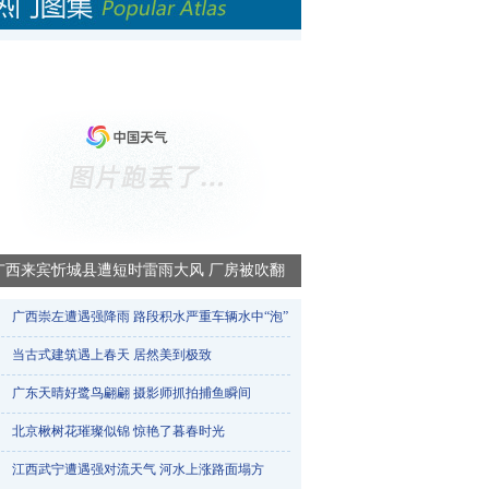
广西来宾忻城县遭短时雷雨大风 厂房被吹翻
广西崇左遭遇强降雨 路段积水严重车辆水中“泡”​
当古式建筑遇上春天 居然美到极致
广东天晴好鹭鸟翩翩 摄影师抓拍捕鱼瞬间
北京楸树花璀璨似锦 惊艳了暮春时光
江西武宁遭遇强对流天气 河水上涨路面塌方