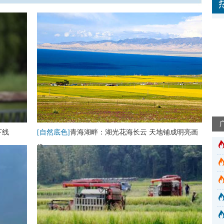
下线
[自然底色]
青海湖畔：湖光花海长云 天地铺成明亮画
卷