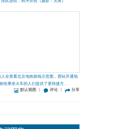
排队进站，秩序井然（摄影：关禺）
路人在查看北京地铁路线示意图，西站开通地
铁给乘坐火车的人们提供了更快捷方...
|
|
默认视图
评论
分享