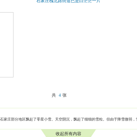
石家庄槐北路街道已是白茫茫一片
共
4
张
早晨石家庄部分地区飘起了零星小雪。天空阴沉，飘起了细细的雪粒。但由于降雪微弱，
收起所有内容