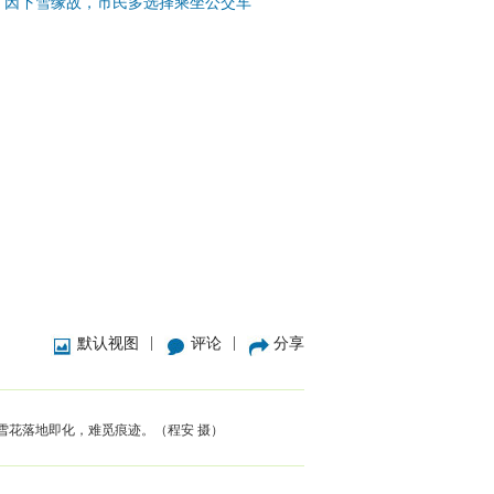
因下雪缘故，市民多选择乘坐公交车
|
|
默认视图
评论
分享
雪花落地即化，难觅痕迹。（程安 摄）