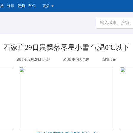
品
资讯
视频
节气
更多
石家庄29日晨飘落零星小雪 气温0℃以下
2011年12月29日 14:17
来源: 中国天气网
编辑：gy