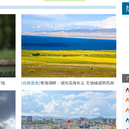
下线
[自然底色]
青海湖畔：湖光花海长云 天地铺成明亮画
卷