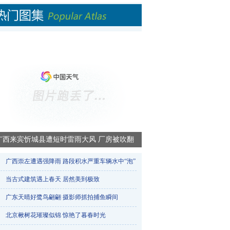
广西来宾忻城县遭短时雷雨大风 厂房被吹翻
广西崇左遭遇强降雨 路段积水严重车辆水中“泡”​
当古式建筑遇上春天 居然美到极致
广东天晴好鹭鸟翩翩 摄影师抓拍捕鱼瞬间
北京楸树花璀璨似锦 惊艳了暮春时光