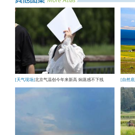
[天气现场]
北京气温创今年来新高 焖蒸感不下线
[自然底
卷