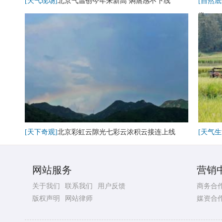
[天气现场]
北京气温创今年来新高 焖蒸感不下线
[自然底
卷
[天下奇观]
北京彩虹云隙光七彩云浓积云接连上线
[天气生
网站服务
营销
关于我们
联系我们
用户反馈
商务合
版权声明
网站律师
媒资合