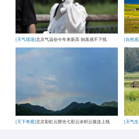
[天气现场]
北京气温创今年来新高 焖蒸感不下线
[自然底
卷
[天下奇观]
北京彩虹云隙光七彩云浓积云接连上线
[天气生