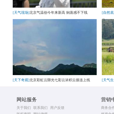
[天气现场]
北京气温创今年来新高 焖蒸感不下线
[自然底
卷
[天下奇观]
北京彩虹云隙光七彩云浓积云接连上线
[天气生
网站服务
营销
关于我们
联系我们
用户反馈
商务合