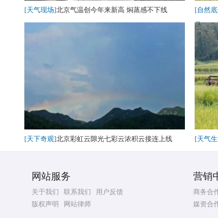
[天气现场]
北京气温创今年来新高 焖蒸感不下线
[自然底
卷
[天下奇观]
北京彩虹云隙光七彩云浓积云接连上线
[天气生
网站服务
营销
关于我们
联系我们
用户反馈
商务合
版权声明
网站律师
媒资合