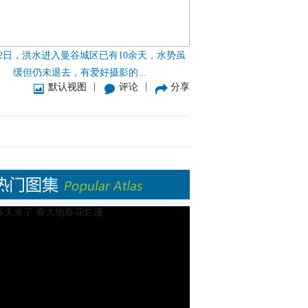
12日，洪水进入曼谷城区已有10余天，水势虽
缓但仍未退去，有爱好摄影的...
|
|
默认视图
评论
分享