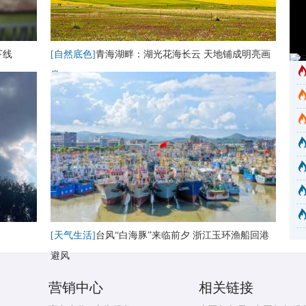
下线
[自然底色]
青海湖畔：湖光花海长云 天地铺成明亮画
卷
[天气生活]
台风“白海豚”来临前夕 浙江玉环渔船回港
避风
营销中心
相关链接