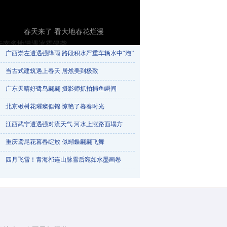
春天来了 看大地春花烂漫
广西崇左遭遇强降雨 路段积水严重车辆水中“泡”​
当古式建筑遇上春天 居然美到极致
广东天晴好鹭鸟翩翩 摄影师抓拍捕鱼瞬间
北京楸树花璀璨似锦 惊艳了暮春时光
江西武宁遭遇强对流天气 河水上涨路面塌方
重庆鸢尾花暮春绽放 似蝴蝶翩翩飞舞
云南多地遭遇冰雹侵袭
四月飞雪！青海祁连山脉雪后宛如水墨画卷