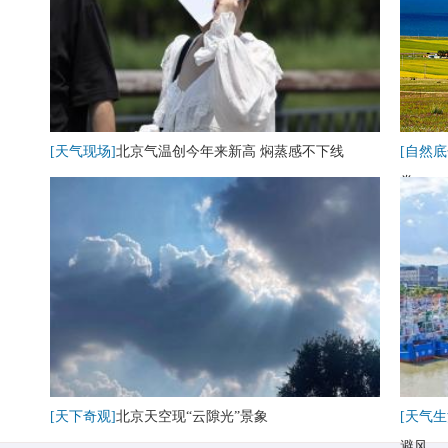
[天气现场]
北京气温创今年来新高 焖蒸感不下线
[自然底
卷
[天下奇观]
北京天空现“云隙光”景象
[天气生
避风