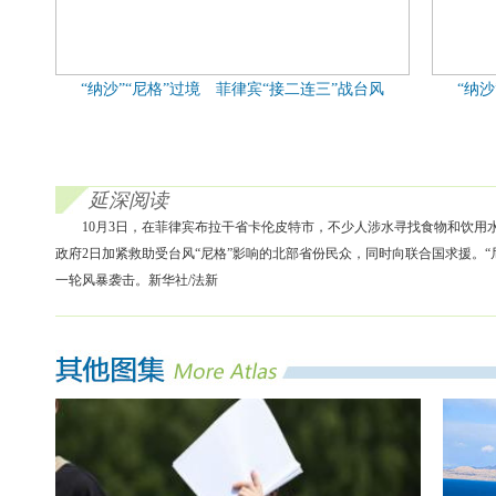
“纳沙”“尼格”过境 菲律宾“接二连三”战台风
“纳
延深阅读
10月3日，在菲律宾布拉干省卡伦皮特市，不少人涉水寻找食物和饮
政府2日加紧救助受台风“尼格”影响的北部省份民众，同时向联合国求援。
一轮风暴袭击。新华社/法新