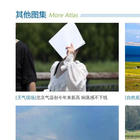
[天气现场]
北京气温创今年来新高 焖蒸感不下线
[自然底
卷