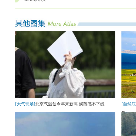
[天气现场]
北京气温创今年来新高 焖蒸感不下线
[自然底
卷