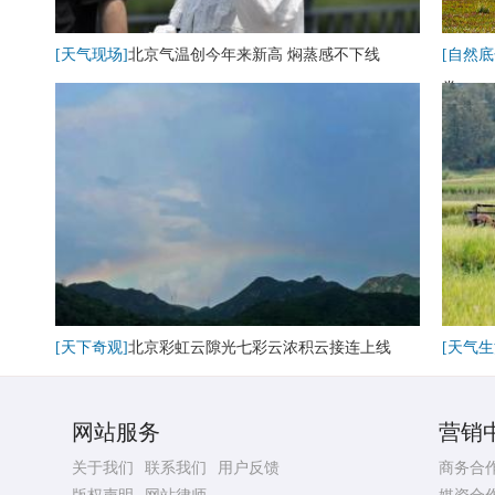
[天气现场]
北京气温创今年来新高 焖蒸感不下线
[自然底
卷
[天下奇观]
北京彩虹云隙光七彩云浓积云接连上线
[天气生
网站服务
营销
关于我们
联系我们
用户反馈
商务合