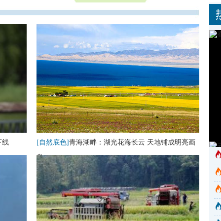
下线
[自然底色]
青海湖畔：湖光花海长云 天地铺成明亮画
卷