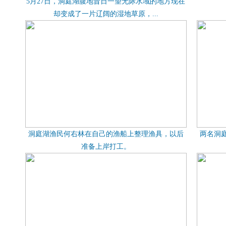
5月27日，洞庭湖腹地昔日一望无际水域的地方现在
却变成了一片辽阔的湿地草原，...
洞庭湖渔民何右林在自己的渔船上整理渔具，以后
两名洞
准备上岸打工。