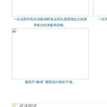
一位岳阳市民在洞庭湖畔客运码头观望湖边大批因
一位
旱歇业的渔船和游船。
暴雨不“解渴” 鄱阳湖大面积干涸。
延深阅读