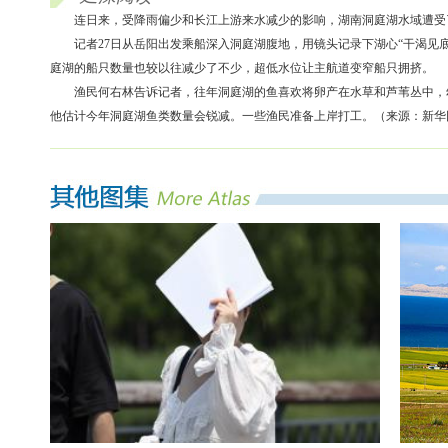
连日来，受降雨偏少和长江上游来水减少的影响，湖南洞庭湖水域遭受
记者27日从岳阳出发乘船深入洞庭湖腹地，用镜头记录下湖心“干渴见
庭湖的船只数量也较以往减少了不少，超低水位让主航道变窄船只拥挤。
渔民何右林告诉记者，往年洞庭湖的鱼喜欢将卵产在水草和芦苇丛中，
他估计今年洞庭湖鱼类数量会锐减。一些渔民准备上岸打工。（来源：新华