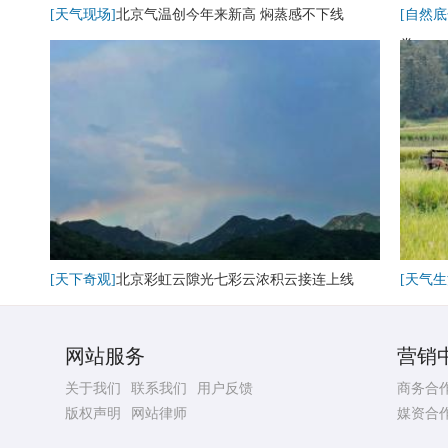
[天气现场]
北京气温创今年来新高 焖蒸感不下线
[自然底
卷
[天下奇观]
北京彩虹云隙光七彩云浓积云接连上线
[天气生
网站服务
营销
关于我们
联系我们
用户反馈
商务合
版权声明
网站律师
媒资合