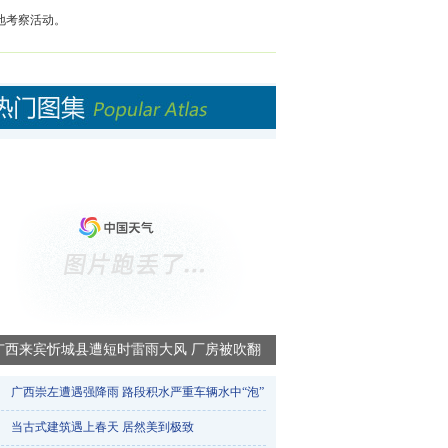
地考察活动。
广西来宾忻城县遭短时雷雨大风 厂房被吹翻
广西崇左遭遇强降雨 路段积水严重车辆水中“泡”​
当古式建筑遇上春天 居然美到极致