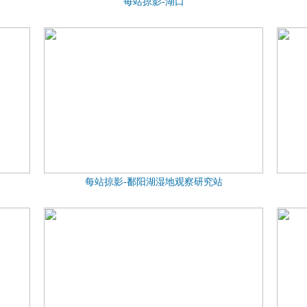
每站掠影-湖口
每站掠影-鄱阳湖湿地观察研究站