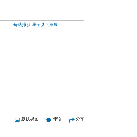
每站掠影-星子县气象局
|
|
默认视图
评论
分享