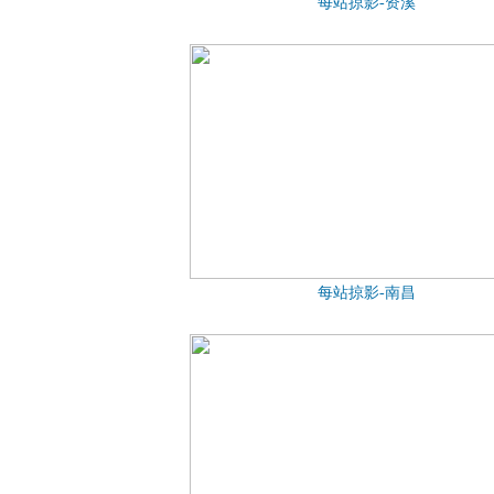
每站掠影-资溪
每站掠影-南昌