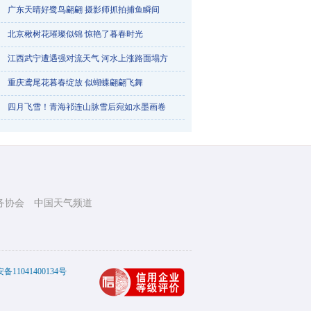
广东天晴好鹭鸟翩翩 摄影师抓拍捕鱼瞬间
北京楸树花璀璨似锦 惊艳了暮春时光
江西武宁遭遇强对流天气 河水上涨路面塌方
重庆鸢尾花暮春绽放 似蝴蝶翩翩飞舞
烟台天气一天三变 降雨冰雹降雪轮番登场
四月飞雪！青海祁连山脉雪后宛如水墨画卷
务协会
中国天气频道
踏青赏梅正当时 航拍武汉东湖梅花竞相绽放
11041400134号