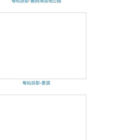
每站掠影-鄱阳湖湿地公园
每站掠影-婺源