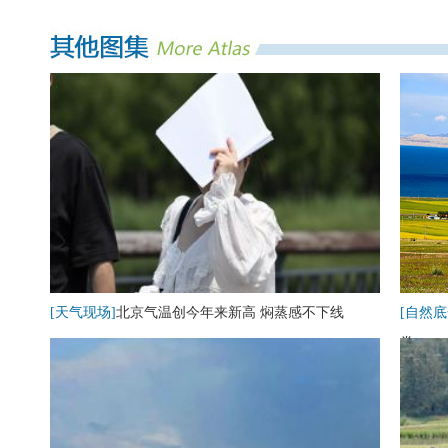
[天气现场]
北京气温创今年来新高 焖蒸感不下线
[自然底
卷