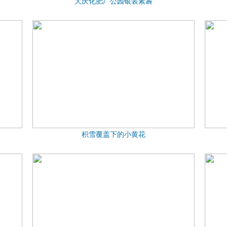
大庆化肥厂公园银装素裹
积雪覆盖下的小黄花