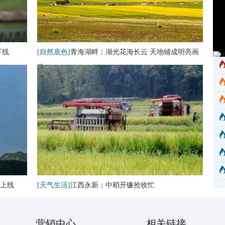
下线
[自然底色]
青海湖畔：湖光花海长云 天地铺成明亮画
卷
上线
[天气生活]
江西永新：中稻开镰抢收忙
营销中心
相关链接