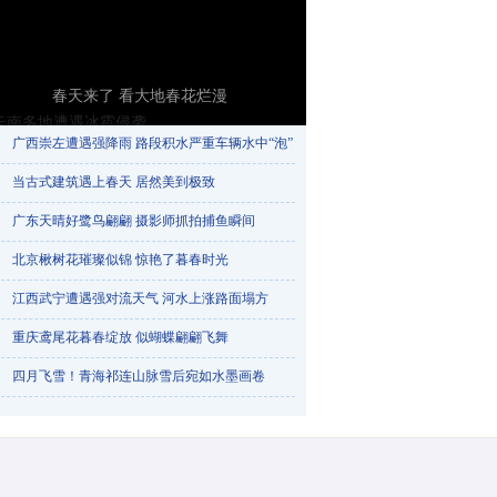
春天来了 看大地春花烂漫
广西崇左遭遇强降雨 路段积水严重车辆水中“泡”​
当古式建筑遇上春天 居然美到极致
广东天晴好鹭鸟翩翩 摄影师抓拍捕鱼瞬间
北京楸树花璀璨似锦 惊艳了暮春时光
江西武宁遭遇强对流天气 河水上涨路面塌方
重庆鸢尾花暮春绽放 似蝴蝶翩翩飞舞
云南多地遭遇冰雹侵袭
四月飞雪！青海祁连山脉雪后宛如水墨画卷