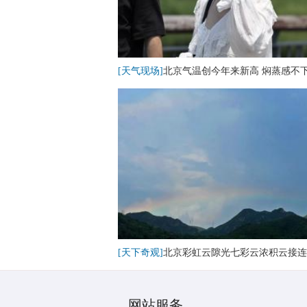
[天气现场]
北京气温创今年来新高 焖蒸感不
[天下奇观]
北京彩虹云隙光七彩云浓积云接连
网站服务