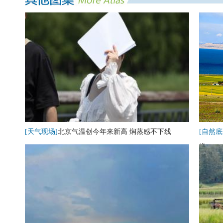
[天气现场]
北京气温创今年来新高 焖蒸感不下线
[自然底
卷