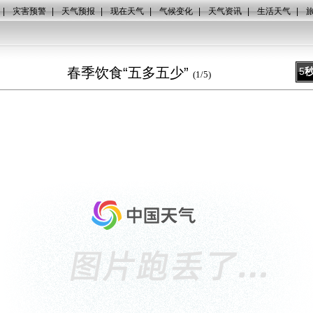
|
灾害预警
|
天气预报
|
现在天气
|
气候变化
|
天气资讯
|
生活天气
|
春季饮食“五多五少”
5
(
1
/
5
)