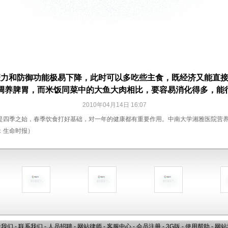
疫力和防御功能极易下降，此时可以多吃些主食，既经济又能直
调养脾胃，而米饭同菜中的大鱼大肉相比，要容易消化得多，能
2010年04月14日 16:07
是四季之始，春季饮食打好基础，对一年的健康都有重要作用。中南大学湘雅医院营
：生命时报）
于我们
-
联系我们
-
人员招聘
-
网站律师
-
客服中心
-
会员注册
-
3G版
-
使用帮助
-
网站