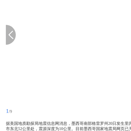
1
/9
据美国地质勘探局地震信息网消息，墨西哥南部格雷罗州20日发生里
市东北52公里处，震源深度为10公里。目前墨西哥国家地震局网页