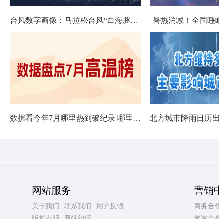
台风数字画像：马拉松台风“白海豚”将影响十余省份
暑热消减！全国睡
数据看今年7月哪里热到破纪录 哪里暑热连轴转
网站服务
营销
关于我们
联系我们
用户反馈
商务合
版权声明
网站律师
媒资合